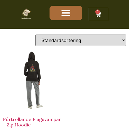
Hem
/ Produkter märkta ”Flugsvampar”
0
Flugsvampar
Endast ett sökresultat
Förtrollande Flugsvampar
– Zip Hoodie