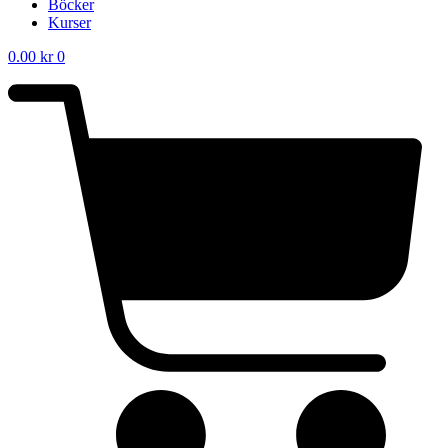
Böcker
Kurser
0.00
kr
0